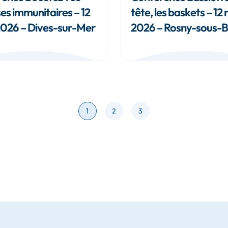
es immunitaires – 12
tête, les baskets – 12
026 – Dives-sur-Mer
2026 – Rosny-sous-B
page
page
page
1
2
3