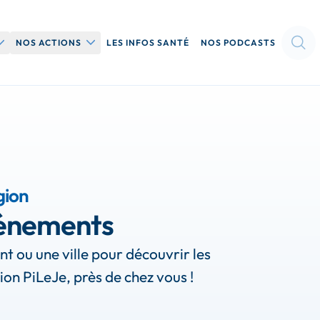
UVRIR LE SOUS-MENU QUI SOMMES-NOUS
OUVRIR LE SOUS-MENU NOS ACTIONS
NOS ACTIONS
LES INFOS SANTÉ
NOS PODCASTS
Nos événements dans
votre région
on
Nos colloques
Nos conférences
gion
vénements
Le Projet Madeleine →
t ou une ville pour découvrir les
on PiLeJe, près de chez vous !
Le Programme
Nutrissimo Junior