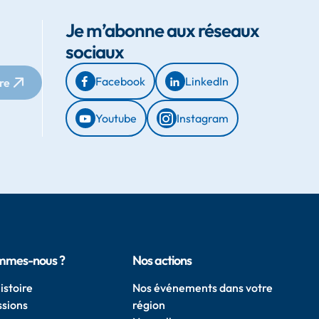
Je m’abonne aux réseaux
sociaux
Facebook
LinkedIn
ire
Youtube
Instagram
mmes-nous ?
Nos actions
istoire
Nos événements dans votre
ssions
région