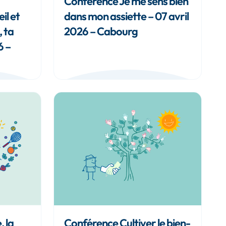
Conférence Je me sens bien
il et
dans mon assiette – 07 avril
, ta
2026 – Cabourg
6 –
, la
Conférence Cultiver le bien-