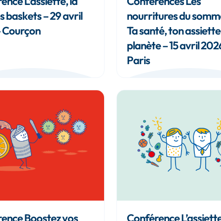
ence L’assiette, la
Conférences Les
es baskets – 29 avril
nourritures du somme
– Courçon
Ta santé, ton assiette
planète – 15 avril 202
Paris
ence Boostez vos
Conférence L’assiette