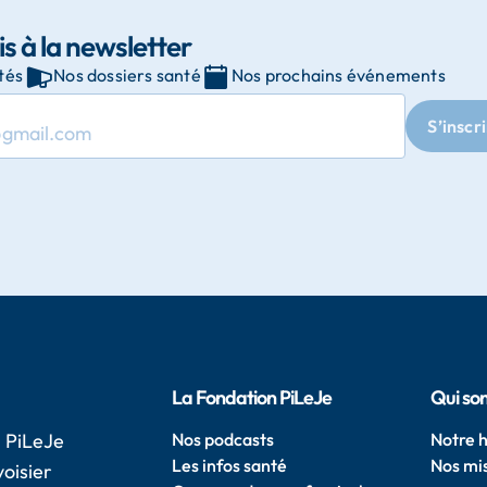
is à la newsletter
tés
Nos dossiers santé
Nos prochains événements
S’inscr
La Fondation PiLeJe
Qui so
 PiLeJe
Nos podcasts
Notre h
Les infos santé
Nos mi
oisier