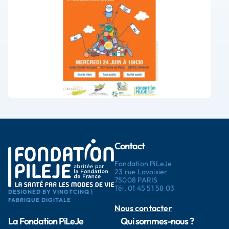
Contact
Fondation PiLeJe
23 rue Lavoisier
75008 PARIS
Tél.
01 45 51 58 03
DESIGNED BY VINGTCINQ |
FABRIQUE DIGITALE
Nous contacter
La Fondation PiLeJe
Qui sommes-nous ?