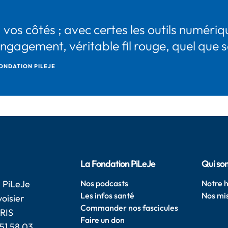
 vos côtés ; avec certes les outils numériq
agement, véritable fil rouge, quel que soi
ONDATION PILEJE
La Fondation PiLeJe
Qui so
 PiLeJe
Nos podcasts
Notre h
Les infos santé
Nos mi
oisier
Commander nos fascicules
RIS
Faire un don
 51 58 03