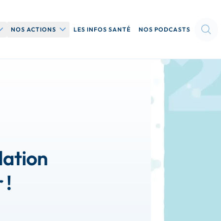
UVRIR LE SOUS-MENU QUI SOMMES-NOUS
OUVRIR LE SOUS-MENU NOS ACTIONS
NOS ACTIONS
LES INFOS SANTÉ
NOS PODCASTS
Nos événements dans
votre région
on
Nos colloques
Nos conférences
ndation
Le Projet Madeleine →
 !
Le Programme
Nutrissimo Junior