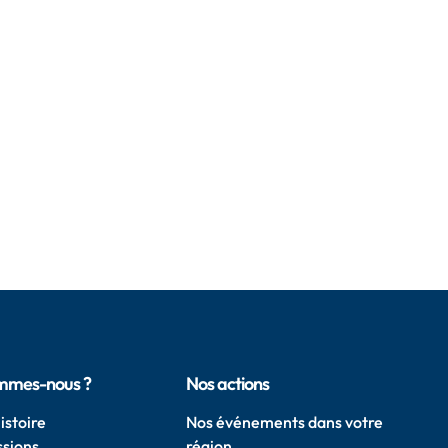
mmes-nous ?
Nos actions
istoire
Nos événements dans votre
ssions
région