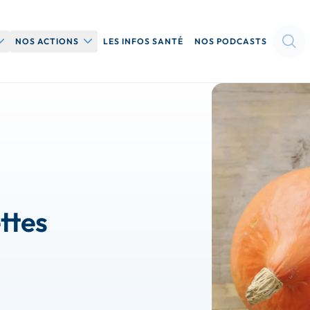
UVRIR LE SOUS-MENU QUI SOMMES-NOUS
OUVRIR LE SOUS-MENU NOS ACTIONS
NOS ACTIONS
LES INFOS SANTÉ
NOS PODCASTS
Nos événements dans
votre région
on
Nos colloques
Nos conférences
ttes
Le Projet Madeleine →
Le Programme
Nutrissimo Junior