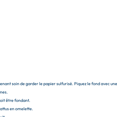
enant soin de garder le papier sulfurisé. Piquez le fond avec un
ines.
doit être fondant.
 battus en omelette.