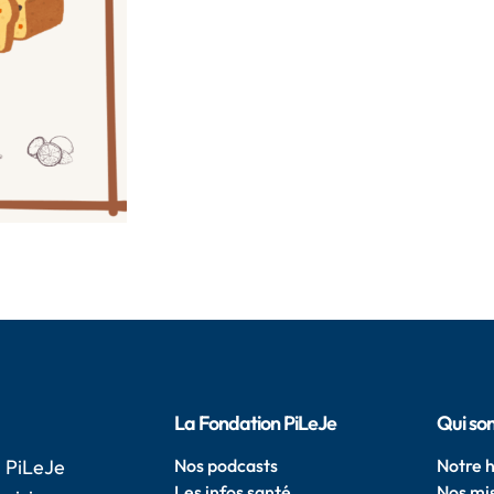
La Fondation PiLeJe
Qui so
 PiLeJe
Nos podcasts
Notre h
Les infos santé
Nos mi