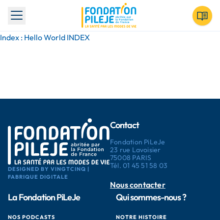
Toggle menu
Index : Hello World INDEX
Contact
Fondation PiLeJe
23 rue Lavoisier
75008 PARIS
Tél.
01 45 51 58 03
DESIGNED BY VINGTCINQ |
FABRIQUE DIGITALE
Nous contacter
La Fondation PiLeJe
Qui sommes-nous ?
NOS PODCASTS
NOTRE HISTOIRE