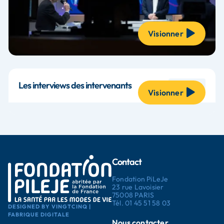
Visionner
Les interviews des intervenants
16 VIDÉOS
Visionner
Contact
Fondation PiLeJe
23 rue Lavoisier
75008 PARIS
Tél.
01 45 51 58 03
DESIGNED BY VINGTCINQ |
FABRIQUE DIGITALE
Nous contacter